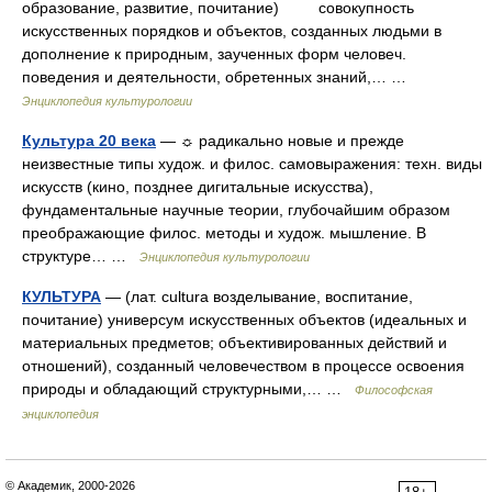
образование, развитие, почитание) совокупность
искусственных порядков и объектов, созданных людьми в
дополнение к природным, заученных форм человеч.
поведения и деятельности, обретенных знаний,… …
Энциклопедия культурологии
Культура 20 века
— ☼ радикально новые и прежде
неизвестные типы худож. и филос. самовыражения: техн. виды
искусств (кино, позднее дигитальные искусства),
фундаментальные научные теории, глубочайшим образом
преображающие филос. методы и худож. мышление. В
структуре… …
Энциклопедия культурологии
КУЛЬТУРА
— (лат. cultura возделывание, воспитание,
почитание) универсум искусственных объектов (идеальных и
материальных предметов; объективированных действий и
отношений), созданный человечеством в процессе освоения
природы и обладающий структурными,… …
Философская
энциклопедия
© Академик, 2000-2026