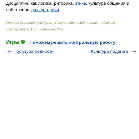
дисциплин, как логика, риторика,
этика
, культура общения и
собственно
культура речи
.
Основы духовной культуры (энциклопедический словарь педагога).—
Екатеринбург
.
В.С. Безрукова
.
2000
.
Игры ⚽
Поможем решить контрольную работу
Культура бедности
Культура педагога